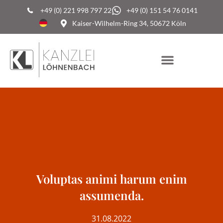
+49 (0) 221 998 797 22
+49 (0) 151 54 76 0141
Kaiser-Wilhelm-Ring 34, 50672 Köln
Voluptas animi harum enim
assumenda.
31.08.2022