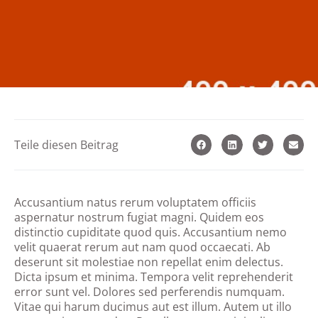
Teile diesen Beitrag
Accusantium natus rerum voluptatem officiis
aspernatur nostrum fugiat magni. Quidem eos
distinctio cupiditate quod quis. Accusantium nemo
velit quaerat rerum aut nam quod occaecati. Ab
deserunt sit molestiae non repellat enim delectus.
Dicta ipsum et minima. Tempora velit reprehenderit
error sunt vel. Dolores sed perferendis numquam.
Vitae qui harum ducimus aut est illum. Autem ut illo