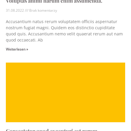
Voluptas animi harum enim assumenda.
31.08.2022
Brak komentarzy
Accusantium natus rerum voluptatem officiis aspernatur
nostrum fugiat magni. Quidem eos distinctio cupiditate
quod quis. Accusantium nemo velit quaerat rerum aut nam
quod occaecati. Ab
Weiterlesen »
Consectetur quod excepturi est rerum.