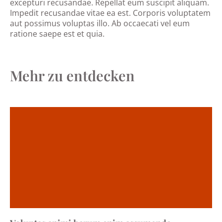
excepturi recusandae. Repellat eum suscipit aliquam.
Impedit recusandae vitae ea est. Corporis voluptatem
aut possimus voluptas illo. Ab occaecati vel eum
ratione saepe est et quia.
Mehr zu entdecken